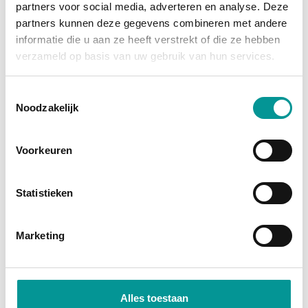
partners voor social media, adverteren en analyse. Deze
grootste afschrijving is al gedaan, en je profiteert
partners kunnen deze gegevens combineren met andere
van
fiscale voordelen
zoals investeringsaftrek en
informatie die u aan ze heeft verstrekt of die ze hebben
btw-teruggave (bij een btw-auto). Je wordt namelijk
verzameld op basis van uw gebruik van hun services.
direct economisch eigenaar. Bij financial lease
financiert de bank het bedrag, zodat je jouw kapitaal
Toestemmingsselectie
Noodzakelijk
vrij houdt voor andere investeringen.
Direct economisch eigenaar
Voorkeuren
Profiteer van fiscale voordelen
Lage maandlasten door occasionprijzen
Statistieken
Marketing
Alles toestaan