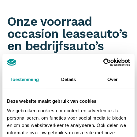
Onze voorraad
occasion leaseauto’s
en bedrijfsauto’s
Omdat wij aangesloten zijn bij talloze
partners
hebben wij een ongeëvenaarde voorraad aan jonge
gebruikte leaseauto’s en bedrijfswagens. Je filtert
Toestemming
Details
Over
ook nog eens gemakkelijk op
margeauto of BTW-
auto
. Jouw zoektocht naar een zakelijk leaseauto
start dus bij De Lease Financier!
Deze website maakt gebruik van cookies
We gebruiken cookies om content en advertenties te
personaliseren, om functies voor social media te bieden
Financial lease occasion
en om ons websiteverkeer te analyseren. Ook delen we
informatie over uw gebruik van onze site met onze
Zakelijk een occasion
financial leasen
is slim. De