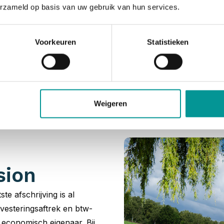
erzameld op basis van uw gebruik van hun services.
Voorkeuren
Statistieken
asion leaseauto’s e
wij een ongeëvenaarde voorraad aan jonge gebruikte leasea
ht naar een zakelijk leaseauto start dus bij De Lease Finan
Weigeren
sion
ste afschrijving is al
vesteringsaftrek en btw-
t economisch eigenaar. Bij