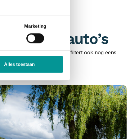
Marketing
n bedrijfsauto’s
uto’s en bedrijfswagens. Je filtert ook nog eens
cier!
Alles toestaan