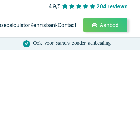
4.9/5
204 reviews
Aanbod
asecalculator
Kennisbank
Contact
Ook voor starters zonder aanbetaling