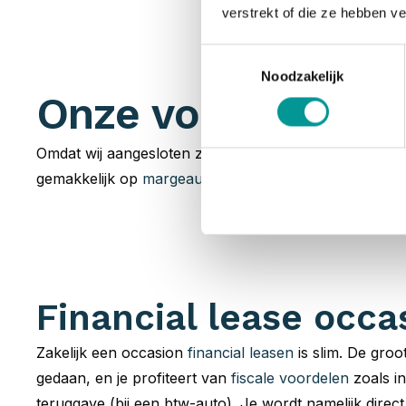
verstrekt of die ze hebben v
Toestemmingsselectie
Noodzakelijk
Onze voorraad occ
Omdat wij aangesloten zijn bij talloze
partners
hebben 
gemakkelijk op
margeauto of BTW-auto
. Jouw zoektoc
Financial lease occa
Zakelijk een occasion
financial leasen
is slim. De groot
gedaan, en je profiteert van
fiscale voordelen
zoals in
teruggave (bij een btw-auto). Je wordt namelijk direc