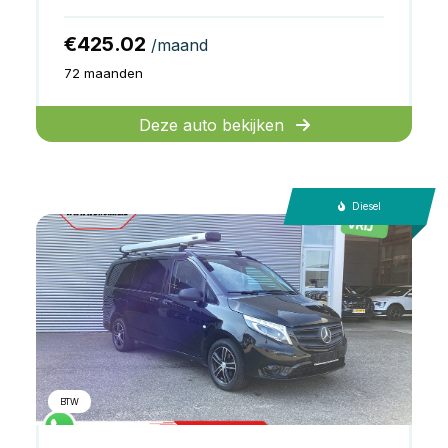
€425.02
/maand
72 maanden
Deze auto bekijken
Diesel
BTW