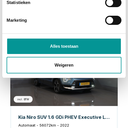
Statistieken
72 maanden
Deze auto bekijken
Marketing
Hybride Benzine
Alles toestaan
Weigeren
incl. BTW
Kia Niro SUV 1.6 GDi PHEV Executive Line Dealer Onderhouden/ Harman Kardon/ Stoelvent./ 18" LMV/ Head Up/ Elek.Klep/ Memory/ Adapt.Cruise/ St
Automaat - 56072km - 2022