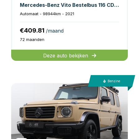
Mercedes-Benz Vito Bestelbus 116 CDI Aut. L2 LED/ Standkachel/ Stoelverw./ Carplay/ Camera/ Cruise/ Trekhaak/ Airco
Automaat - 98944km - 2021
€409.81
/maand
72 maanden
Deze auto bekijken
Benzine