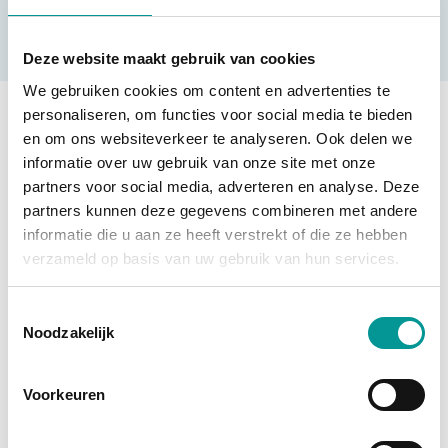
Deze website maakt gebruik van cookies
We gebruiken cookies om content en advertenties te
Hybride
personaliseren, om functies voor social media te bieden
en om ons websiteverkeer te analyseren. Ook delen we
informatie over uw gebruik van onze site met onze
partners voor social media, adverteren en analyse. Deze
partners kunnen deze gegevens combineren met andere
informatie die u aan ze heeft verstrekt of die ze hebben
verzameld op basis van uw gebruik van hun services.
btw
Toestemmingsselectie
Noodzakelijk
BMW 5 Serie Touring 530e xDrive M Sport
Automaat - 115842km - 2022
Voorkeuren
€437.94
/maand