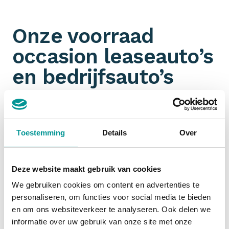
Onze voorraad
occasion leaseauto’s
en bedrijfsauto’s
Omdat wij aangesloten zijn bij talloze
partners
hebben wij een ongeëvenaarde voorraad aan jonge
gebruikte leaseauto’s en bedrijfswagens. Je filtert
Toestemming
Details
Over
ook nog eens gemakkelijk op
margeauto of BTW-
auto
. Jouw zoektocht naar een zakelijk leaseauto
start dus bij De Lease Financier!
Deze website maakt gebruik van cookies
We gebruiken cookies om content en advertenties te
personaliseren, om functies voor social media te bieden
Financial lease occasion
en om ons websiteverkeer te analyseren. Ook delen we
informatie over uw gebruik van onze site met onze
Zakelijk een occasion
financial leasen
is slim. De