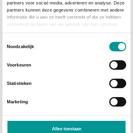
partners voor social media, adverteren en analyse. Deze
grootste afschrijving is al gedaan, en je profiteert
partners kunnen deze gegevens combineren met andere
van
fiscale voordelen
zoals investeringsaftrek en
informatie die u aan ze heeft verstrekt of die ze hebben
btw-teruggave (bij een btw-auto). Je wordt namelijk
verzameld op basis van uw gebruik van hun services.
direct economisch eigenaar. Bij financial lease
financiert de bank het bedrag, zodat je jouw kapitaal
Toestemmingsselectie
Noodzakelijk
vrij houdt voor andere investeringen.
Direct economisch eigenaar
Voorkeuren
Profiteer van fiscale voordelen
Lage maandlasten door occasionprijzen
Statistieken
Marketing
Alles toestaan