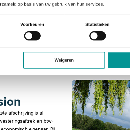
erzameld op basis van uw gebruik van hun services.
Voorkeuren
Statistieken
asion leaseauto’s e
wij een ongeëvenaarde voorraad aan jonge gebruikte leasea
ht naar een zakelijk leaseauto start dus bij De Lease Finan
Weigeren
sion
ste afschrijving is al
vesteringsaftrek en btw-
t economisch eigenaar. Bij