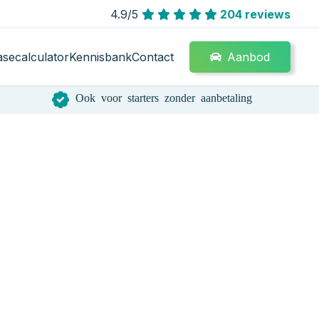
4.9/5
204 reviews
Aanbod
asecalculator
Kennisbank
Contact
Ook voor starters zonder aanbetaling