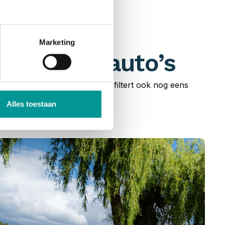
Marketing
n bedrijfsauto’s
uto’s en bedrijfswagens. Je filtert ook nog eens
cier!
Alles toestaan