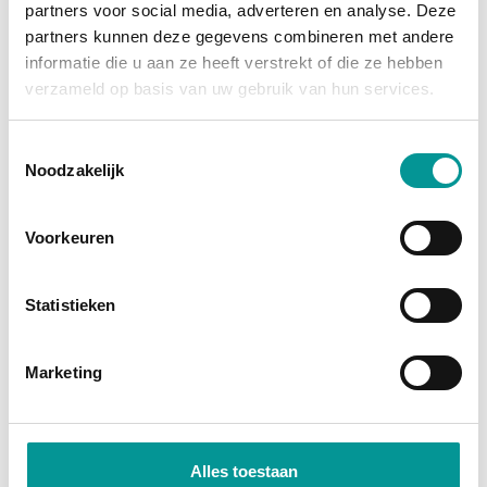
partners voor social media, adverteren en analyse. Deze
grootste afschrijving is al gedaan, en je profiteert
partners kunnen deze gegevens combineren met andere
van
fiscale voordelen
zoals investeringsaftrek en
informatie die u aan ze heeft verstrekt of die ze hebben
btw-teruggave (bij een btw-auto). Je wordt namelijk
verzameld op basis van uw gebruik van hun services.
direct economisch eigenaar. Bij financial lease
financiert de bank het bedrag, zodat je jouw kapitaal
Toestemmingsselectie
Noodzakelijk
vrij houdt voor andere investeringen.
Direct economisch eigenaar
Voorkeuren
Profiteer van fiscale voordelen
Lage maandlasten door occasionprijzen
Statistieken
Marketing
Alles toestaan