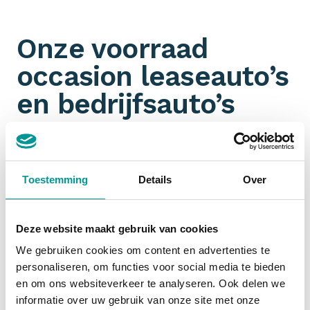
Onze voorraad
occasion leaseauto’s
en bedrijfsauto’s
Omdat wij aangesloten zijn bij talloze
partners
hebben wij een ongeëvenaarde voorraad aan jonge
gebruikte leaseauto’s en bedrijfswagens. Je filtert
Toestemming
Details
Over
ook nog eens gemakkelijk op
margeauto of BTW-
auto
. Jouw zoektocht naar een zakelijk leaseauto
start dus bij De Lease Financier!
Deze website maakt gebruik van cookies
We gebruiken cookies om content en advertenties te
personaliseren, om functies voor social media te bieden
Financial lease occasion
en om ons websiteverkeer te analyseren. Ook delen we
informatie over uw gebruik van onze site met onze
Zakelijk een occasion
financial leasen
is slim. De