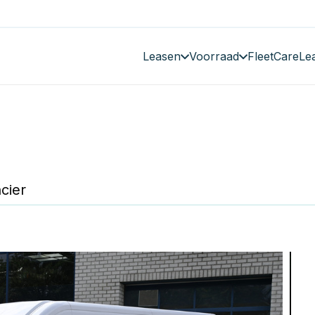
Leasen
Voorraad
FleetCare
Le
cier