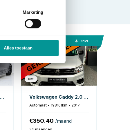
Marketing
bride
Diesel
Alles toestaan
BTW
MW 5 Serie Touring 530e
Volkswagen Caddy 2.0 TDI L1H1 180 PK Highline NAVI CARPLAY MAXTON DESIGN 18"
Automaat - 198161km - 2017
€350.40
/maand
34 maanden