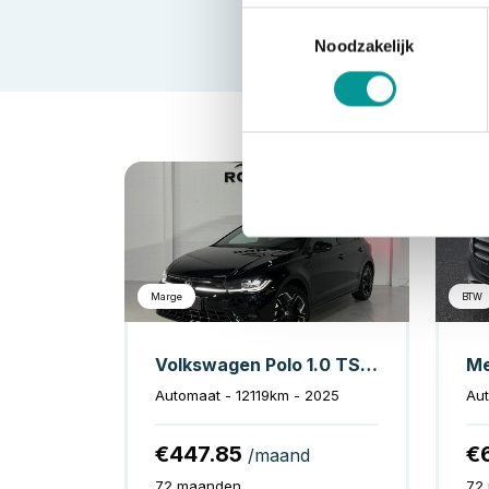
Toestemmingsselectie
Noodzakelijk
Benzine
Marge
BTW
Volkswagen Polo 1.0 TSI R-Line Pano*Camera*Blindspot
Me
Automaat - 12119km - 2025
Aut
€447.85
€
/maand
72 maanden
72