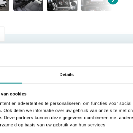
SOORT
MERK
Bedrijfswagen
Fiat
Details
BTWMARGE
VERKOOPPRIJS
BTW
€19.450,00
 van cookies
ent en advertenties te personaliseren, om functies voor social
. Ook delen we informatie over uw gebruik van onze site met on
e. Deze partners kunnen deze gegevens combineren met andere i
erzameld op basis van uw gebruik van hun services.