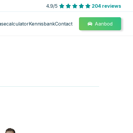
4.9/5
204 reviews
Aanbod
asecalculator
Kennisbank
Contact