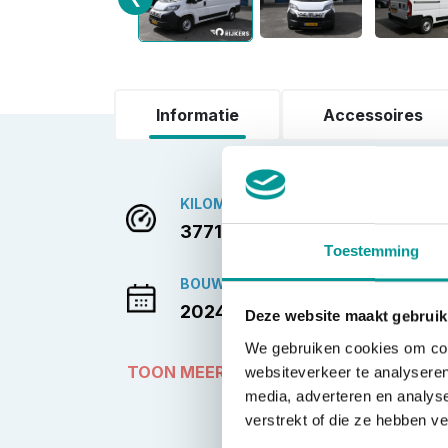
Informatie
Accessoires
KILOMETERSTAND
37713
Toestemming
BOUWJAAR
2024-06-01
Deze website maakt gebruik
We gebruiken cookies om cont
TOON MEER
websiteverkeer te analyseren
media, adverteren en analys
verstrekt of die ze hebben v