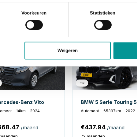
Voorkeuren
Statistieken
Diesel
Hy
Weigeren
btw
rcedes-Benz Vito
B
omaat - 14km - 2024
Automaat - 65397km - 2022
668.47
€437.94
/maand
/maand
 maanden
72 maanden