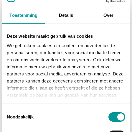
Chevrolet Corvette C8 Stingray Cabrio 3LT 70th Anniversary Carbon pack
Toestemming
Details
Over
Automaat - 3000km - 2023
€2259.46
/maand
Deze website maakt gebruik van cookies
72 maanden
We gebruiken cookies om content en advertenties te
personaliseren, om functies voor social media te bieden
Deze auto bekijken
en om ons websiteverkeer te analyseren. Ook delen we
informatie over uw gebruik van onze site met onze
partners voor social media, adverteren en analyse. Deze
partners kunnen deze gegevens combineren met andere
Diesel
informatie die u aan ze heeft verstrekt of die ze hebben
verzameld op basis van uw gebruik van hun services.
Toestemmingsselectie
Noodzakelijk