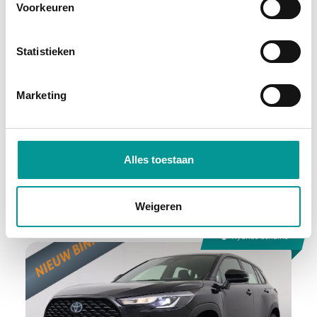
Voorkeuren
BTW
Statistieken
Mercedes-Benz Citan
Handgeschakeld - 26997km - 2022
Marketing
€242.60
/maand
72 maanden
Alles toestaan
Deze auto bekijken
Weigeren
Hybride benzine