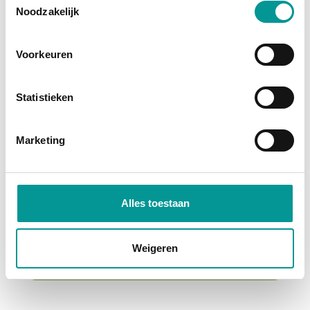
Noodzakelijk
Voorkeuren
Statistieken
BTW
Marketing
Mercedes-Benz Sprinter
Handgeschakeld - 157599km - 2020
Alles toestaan
€354.73
/maand
70 maanden
Weigeren
Deze auto bekijken