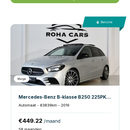
Benzine
Marge
Mercedes-Benz B-klasse B250 225PK 360cam/Pano/Sfeer/stoelvAMG-pakket
Automaat - 83839km - 2019
€449.22
/maand
58 maanden