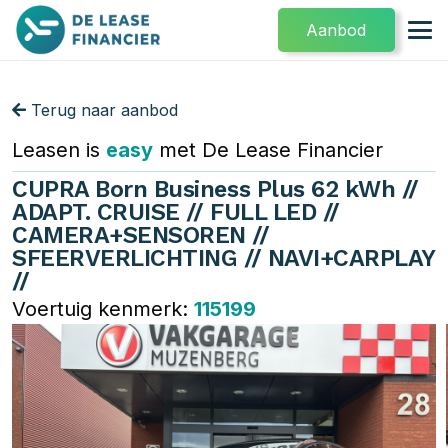
Aanbod
Terug naar aanbod
Leasen is
easy
met De Lease Financier
CUPRA Born Business Plus 62 kWh //
ADAPT. CRUISE // FULL LED //
CAMERA+SENSOREN //
SFEERVERLICHTING // NAVI+CARPLAY
//
Voertuig kenmerk:
115199