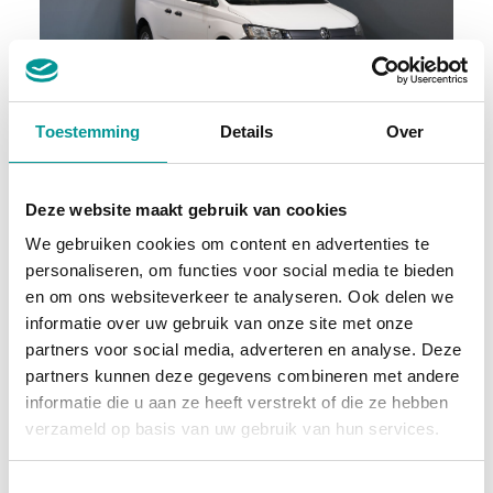
BTW
Toestemming
Details
Over
Volkswagen Caddy Cargo Bestelbus 2.0 TDI 100 pk Omvormer/ Sortimo/ Cruise/ Airco/ DAB
Deze website maakt gebruik van cookies
Handgeschakeld - 75806km - 2022
We gebruiken cookies om content en advertenties te
personaliseren, om functies voor social media te bieden
€242.50
/maand
en om ons websiteverkeer te analyseren. Ook delen we
72 maanden
informatie over uw gebruik van onze site met onze
partners voor social media, adverteren en analyse. Deze
Deze auto bekijken
partners kunnen deze gegevens combineren met andere
informatie die u aan ze heeft verstrekt of die ze hebben
verzameld op basis van uw gebruik van hun services.
Diesel
Toestemmingsselectie