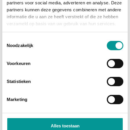
partners voor social media, adverteren en analyse. Deze
grootste afschrijving is al gedaan, en je profiteert
partners kunnen deze gegevens combineren met andere
van
fiscale voordelen
zoals investeringsaftrek en
informatie die u aan ze heeft verstrekt of die ze hebben
btw-teruggave (bij een btw-auto). Je wordt namelijk
verzameld op basis van uw gebruik van hun services.
direct economisch eigenaar. Bij financial lease
financiert de bank het bedrag, zodat je jouw kapitaal
Toestemmingsselectie
Noodzakelijk
vrij houdt voor andere investeringen.
Direct economisch eigenaar
Voorkeuren
Profiteer van fiscale voordelen
Lage maandlasten door occasionprijzen
Statistieken
Marketing
Alles toestaan