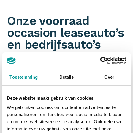
Onze voorraad
occasion leaseauto’s
en bedrijfsauto’s
Omdat wij aangesloten zijn bij talloze
partners
hebben wij een ongeëvenaarde voorraad aan jonge
gebruikte leaseauto’s en bedrijfswagens. Je filtert
Toestemming
Details
Over
ook nog eens gemakkelijk op
margeauto of BTW-
auto
. Jouw zoektocht naar een zakelijk leaseauto
start dus bij De Lease Financier!
Deze website maakt gebruik van cookies
We gebruiken cookies om content en advertenties te
personaliseren, om functies voor social media te bieden
Financial lease occasion
en om ons websiteverkeer te analyseren. Ook delen we
informatie over uw gebruik van onze site met onze
Zakelijk een occasion
financial leasen
is slim. De