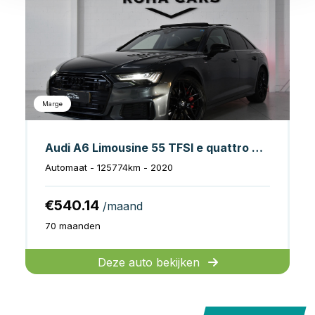
Marge
Audi A6 Limousine 55 TFSI e quattro Competition*S-Line*360-cam*
Automaat - 125774km - 2020
€540.14
/maand
70 maanden
Deze auto bekijken