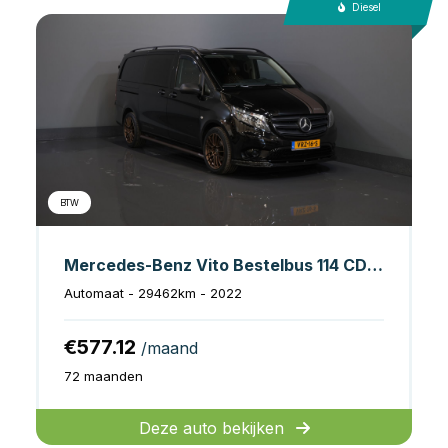
Diesel
BTW
Mercedes-Benz Vito Bestelbus 114 CDI Aut. DC Dubbel Cabine Buffl Leder/ 2x Schuifdeur/ Carplay/ Navi/ Spoiler/ Frontlip/ Sidebars/ 18”LMV/ Cruise/ Airco
Automaat - 29462km - 2022
€577.12
/maand
72 maanden
Deze auto bekijken