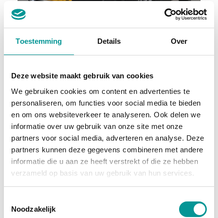
Marge
Toestemming
Details
Over
BMW 2-serie Active Tourer 218i
Automaat - 22758km - 2022
Deze website maakt gebruik van cookies
€515.53
/maand
We gebruiken cookies om content en advertenties te
personaliseren, om functies voor social media te bieden
72 maanden
en om ons websiteverkeer te analyseren. Ook delen we
informatie over uw gebruik van onze site met onze
Deze auto bekijken
partners voor social media, adverteren en analyse. Deze
partners kunnen deze gegevens combineren met andere
informatie die u aan ze heeft verstrekt of die ze hebben
Hybride
verzameld op basis van uw gebruik van hun services.
Toestemmingsselectie
Noodzakelijk