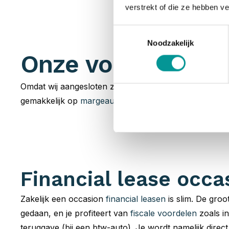
verstrekt of die ze hebben v
Toestemmingsselectie
Noodzakelijk
Onze voorraad occ
Omdat wij aangesloten zijn bij talloze
partners
hebben 
gemakkelijk op
margeauto of BTW-auto
. Jouw zoektoc
Financial lease occa
Zakelijk een occasion
financial leasen
is slim. De groot
gedaan, en je profiteert van
fiscale voordelen
zoals in
teruggave (bij een btw-auto). Je wordt namelijk direc