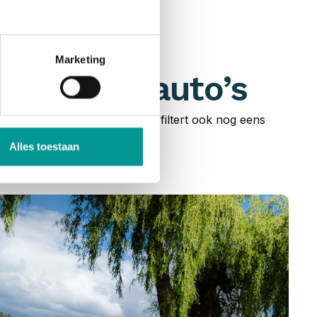
Marketing
n bedrijfsauto’s
uto’s en bedrijfswagens. Je filtert ook nog eens
cier!
Alles toestaan