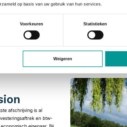
erzameld op basis van uw gebruik van hun services.
Voorkeuren
Statistieken
asion leaseauto’s e
wij een ongeëvenaarde voorraad aan jonge gebruikte leasea
ht naar een zakelijk leaseauto start dus bij De Lease Finan
Weigeren
sion
ste afschrijving is al
vesteringsaftrek en btw-
t economisch eigenaar. Bij