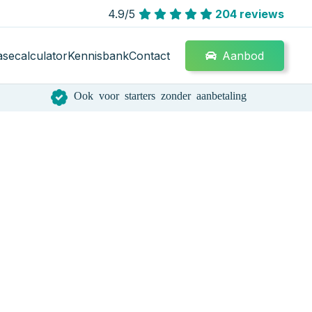
4.9/5
204 reviews
Aanbod
asecalculator
Kennisbank
Contact
Ook voor starters zonder aanbetaling