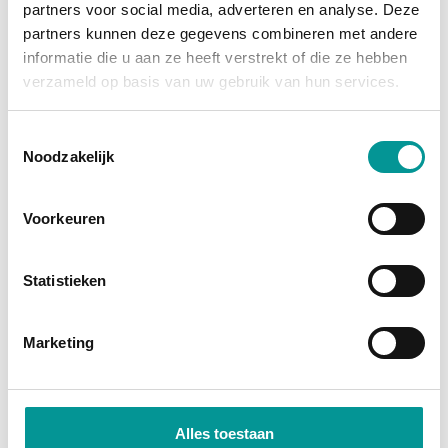
partners voor social media, adverteren en analyse. Deze
grootste afschrijving is al gedaan, en je profiteert
partners kunnen deze gegevens combineren met andere
van
fiscale voordelen
zoals investeringsaftrek en
informatie die u aan ze heeft verstrekt of die ze hebben
btw-teruggave (bij een btw-auto). Je wordt namelijk
verzameld op basis van uw gebruik van hun services.
direct economisch eigenaar. Bij financial lease
financiert de bank het bedrag, zodat je jouw kapitaal
Toestemmingsselectie
Noodzakelijk
vrij houdt voor andere investeringen.
Direct economisch eigenaar
Voorkeuren
Profiteer van fiscale voordelen
Lage maandlasten door occasionprijzen
Statistieken
Marketing
Alles toestaan