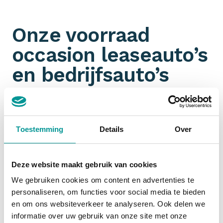
Onze voorraad
occasion leaseauto’s
en bedrijfsauto’s
Omdat wij aangesloten zijn bij talloze
partners
hebben wij een ongeëvenaarde voorraad aan jonge
gebruikte leaseauto’s en bedrijfswagens. Je filtert
Toestemming
Details
Over
ook nog eens gemakkelijk op
margeauto of BTW-
auto
. Jouw zoektocht naar een zakelijk leaseauto
start dus bij De Lease Financier!
Deze website maakt gebruik van cookies
We gebruiken cookies om content en advertenties te
personaliseren, om functies voor social media te bieden
Financial lease occasion
en om ons websiteverkeer te analyseren. Ook delen we
informatie over uw gebruik van onze site met onze
Zakelijk een occasion
financial leasen
is slim. De