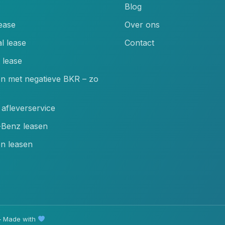
Blog
lease
Over ons
l lease
Contact
 lease
en met negatieve BKR – zo
afleverservice
Benz leasen
n leasen
 Made with