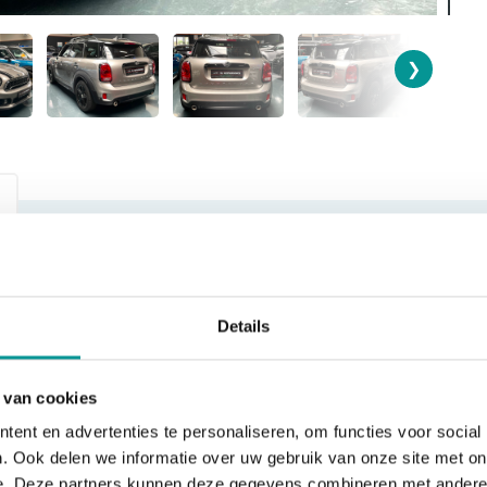
❯
BOUWJAAR
BRANDSTOF
2019-06-01
Benzine
Details
BTW/Marge
VERKOOPPRIJS
 van cookies
Marge
€23.750,00
ent en advertenties te personaliseren, om functies voor social
. Ook delen we informatie over uw gebruik van onze site met on
e. Deze partners kunnen deze gegevens combineren met andere i