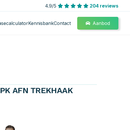
4.9/5
204 reviews
Aanbod
asecalculator
Kennisbank
Contact
90 PK AFN TREKHAAK