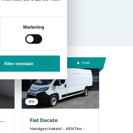
Marketing
trisch
Diesel
Alles toestaan
BTW
Tesla Model Y SUV Long Range AWD 75 kWh 540 km WLTP MARGE SOH 92%/ Pano/ Warmtepomp/ Adapt.Cruise/ Memory/ Elek.klep/ Stoelverw./ Navi/ 360 camera
Fiat Ducato
Handgeschakeld - 48147km -