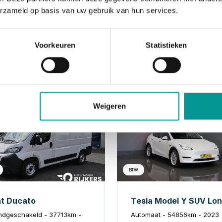
erzameld op basis van uw gebruik van hun services.
Voorkeuren
Statistieken
Diesel
Elek
Weigeren
BTW
at Ducato
ndgeschakeld - 37713km -
Automaat - 54856km - 2023