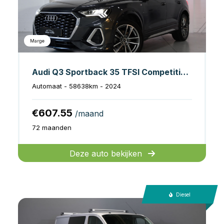
Marge
Audi Q3 Sportback 35 TFSI Competition 3x S-Line, Pano,Sfeer,SideAs
Automaat - 58638km - 2024
€607.55
/maand
72 maanden
Deze auto bekijken
Diesel