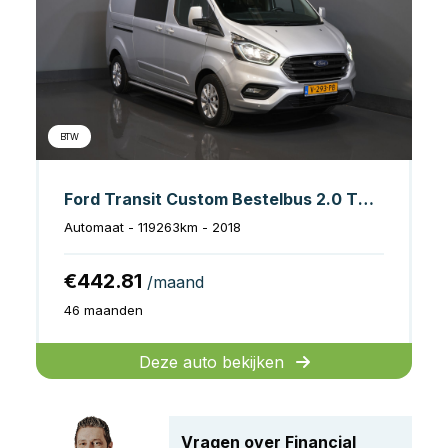
BTW
Ford Transit Custom Bestelbus 2.0 TDCI 130 pk Aut. L2 Limited DC Dubbel Cabine 2xSchuifdeur/ Stoelverw./ Carplay/ Cruise/ PDC/ Camera/ Navi/ Trekhaak/ Alarm I
Automaat - 119263km - 2018
€442.81
/maand
46 maanden
Deze auto bekijken
Vragen over Financial