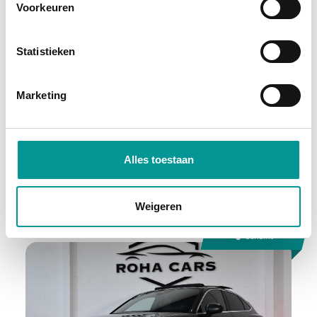
Voorkeuren
BTW
Statistieken
Mercedes-Benz Sprinter
Handgeschakeld - 134995km - 2021
Marketing
€379.48
/maand
72 maanden
Alles toestaan
Deze auto bekijken
Weigeren
Benzine