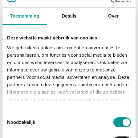
BMW X1 xDrive25e High Executive Shadow
Toestemming
Details
Over
Automaat - 89290km - 2020
€304.54
/maand
Deze website maakt gebruik van cookies
70 maanden
We gebruiken cookies om content en advertenties te
personaliseren, om functies voor social media te bieden
Deze auto bekijken
en om ons websiteverkeer te analyseren. Ook delen we
informatie over uw gebruik van onze site met onze
partners voor social media, adverteren en analyse. Deze
partners kunnen deze gegevens combineren met andere
Diesel
informatie die u aan ze heeft verstrekt of die ze hebben
verzameld op basis van uw gebruik van hun services.
Toestemmingsselectie
Noodzakelijk