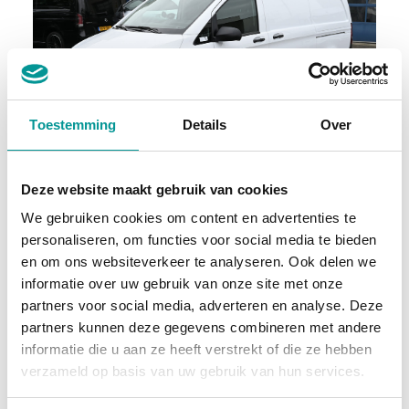
Toestemming
Details
Over
BTW
Mercedes-Benz eVito
Deze website maakt gebruik van cookies
Automaat - 36097km - 2022
We gebruiken cookies om content en advertenties te
personaliseren, om functies voor social media te bieden
€333.85
/maand
en om ons websiteverkeer te analyseren. Ook delen we
informatie over uw gebruik van onze site met onze
72 maanden
partners voor social media, adverteren en analyse. Deze
partners kunnen deze gegevens combineren met andere
Deze auto bekijken
informatie die u aan ze heeft verstrekt of die ze hebben
verzameld op basis van uw gebruik van hun services.