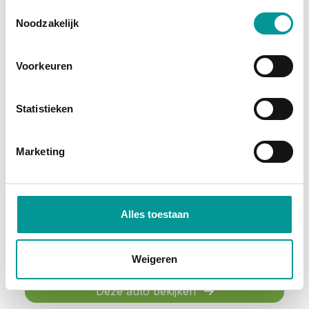
Benzine
Toestemmingsselectie
Noodzakelijk
Voorkeuren
Statistieken
Marge
Marketing
Mazda CX-5 2.0 SkyActiv-G 165 Comfort // NAVI // 360° CAMERA // CLIMA // CRUISE // WINTER - PAKKET // ELEK. ACHTERKLEP //
Automaat - 66845km - 2021
Alles toestaan
€417.43
/maand
72 maanden
Weigeren
Deze auto bekijken