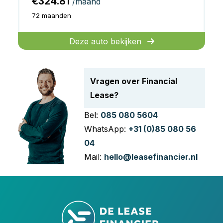
€324.81
/maand
72 maanden
Deze auto bekijken
Vragen over Financial
Lease?
Bel:
085 080 5604
WhatsApp:
+31 (0)85 080 56
04
Mail:
hello@leasefinancier.nl