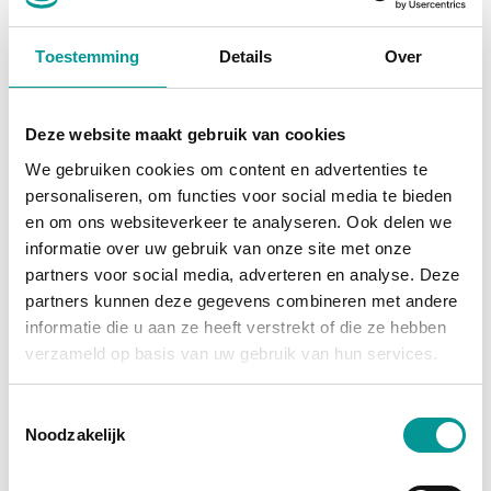
Mercedes-Benz Vito
Toestemming
Details
Over
Automaat - 68362km - 2022
€379.48
/maand
Deze website maakt gebruik van cookies
72 maanden
We gebruiken cookies om content en advertenties te
personaliseren, om functies voor social media te bieden
Deze auto bekijken
en om ons websiteverkeer te analyseren. Ook delen we
informatie over uw gebruik van onze site met onze
partners voor social media, adverteren en analyse. Deze
partners kunnen deze gegevens combineren met andere
Diesel
informatie die u aan ze heeft verstrekt of die ze hebben
verzameld op basis van uw gebruik van hun services.
Toestemmingsselectie
Noodzakelijk