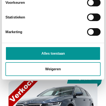
Voorkeuren
BTW
Statistieken
Mercedes-Benz Sprinter
Automaat - 8306km - 2023
Marketing
€753.57
/maand
72 maanden
Alles toestaan
Deze auto bekijken
Weigeren
Hybride