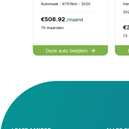
Automaat - 97511km - 2020
Ha
20
€508.92
/maand
€
70 maanden
72
Deze auto bekijken