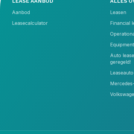
LEASE AANBOD
ALLES O
Aanbod
Leasen
Leasecalculator
Financial 
Operationa
Equipment
Auto leas
geregeld!
Leaseauto 
Mercedes-
Volkswage