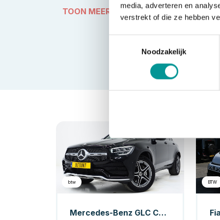
media, adverteren en analys
TOON MEER
verstrekt of die ze hebben v
Toestemmingsselectie
Noodzakelijk
Hybride
btw
BTW
Mercedes-Benz GLC Coupé 300e 4MATIC AMG
Fi