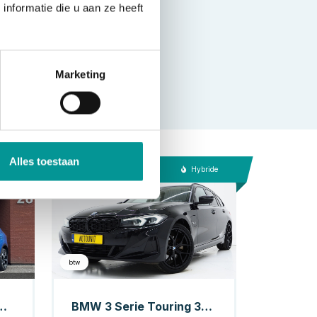
nformatie die u aan ze heeft
Marketing
Alles toestaan
nzine
Hybride
btw
 // NAVI // CAMERA // ADAPTIVE CRUISE // PANO DAK // TREKHAAK //
BMW 3 Serie Touring 320e LCI Shadow Line