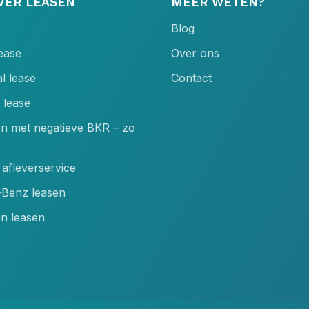
VER LEASEN
MEER WETEN?
Blog
lease
Over ons
l lease
Contact
 lease
en met negatieve BKR – zo
afleverservice
Benz leasen
n leasen