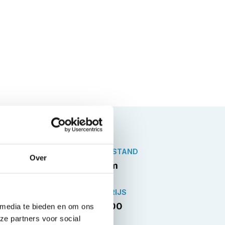
KILOMETERSTAND
Over
60.520 km
VERKOOPPRIJS
€26.944,00
 media te bieden en om ons
ze partners voor social