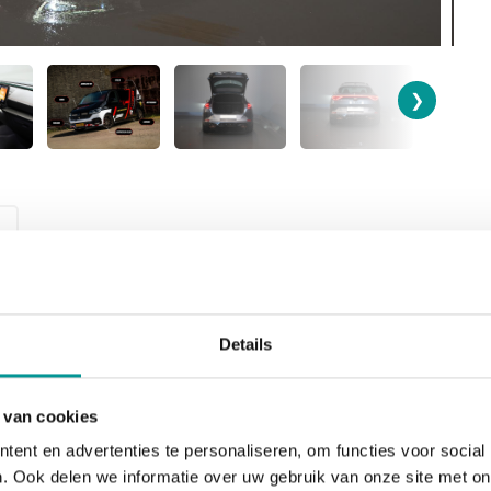
❯
SOORT
BOUWJAAR
Details
Personenauto
2022
 van cookies
BRANDSTOF
BTW/Marge
Hybride Benzine
incl. BTW
ent en advertenties te personaliseren, om functies voor social
. Ook delen we informatie over uw gebruik van onze site met on