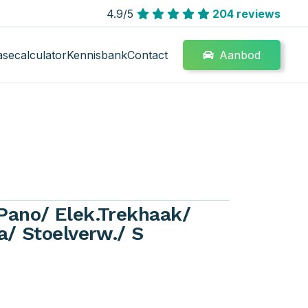
4.9/5
204 reviews
Aanbod
asecalculator
Kennisbank
Contact
Pano/ Elek.Trekhaak/
a/ Stoelverw./ S