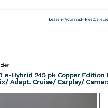
Leasen
Voorraad
FleetCare
Le
cier
 e-Hybrid 245 pk Copper Edition 
x/ Adapt. Cruise/ Carplay/ Camer